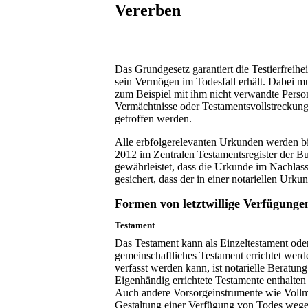
Vererben
Das Grundgesetz garantiert die Testierfreih
sein Vermögen im Todesfall erhält. Dabei mus
zum Beispiel mit ihm nicht verwandte Person
Vermächtnisse oder Testamentsvollstreckun
getroffen werden.
Alle erbfolgerelevanten Urkunden werden bi
2012 im Zentralen Testamentsregister der 
gewährleistet, dass die Urkunde im Nachlass
gesichert, dass der in einer notariellen Urku
Formen von letztwillige Verfügunge
Testament
Das Testament kann als Einzeltestament oder
gemeinschaftliches Testament errichtet werd
verfasst werden kann, ist notarielle Berat
Eigenhändig errichtete Testamente enthalten n
Auch andere Vorsorgeinstrumente wie Vollma
Gestaltung einer Verfügung von Todes wegen