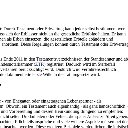
eit: Durch Testament oder Erbvertrag kann jeder selbst bestimmen, wer
s sich der Erblasser nicht an die gesetzliche Erbfolge halten. Er kann
en als Erben einsetzen, die gesetzlichen Erbteile abändern und
g anordnen. Diese Regelungen können durch Testament oder Erbvertra
s Ende 2011 in den Testamentsverzeichnissen der Standesämter und ab
Bundesnotarkammer (
ZTR
) registriert. Dadurch wird im Sterbefall
verfahren berücksichtigt wird. Dadurch wird verfahrensrechtlich
nde dokumentierte letzte Wille in die Tat umgesetzt wird.
n
 - von Ehegatten oder eingetragenen Lebenspartner - als
en. Obwohl ein Testament auch eigenhändig - als ganz handschriftlich -
ung und Vorbereitung und dessen Beurkundung dringend zu empfehlen:
icht selten Unklarheiten oder Fehler, die später Anlass zu Streit geben
chten, Pflichtteilsansprüche und viele weitere Aspekte müssen bei der
 beachtet werden. Diese wenigen Beispiele verdeutlichen die juristisc