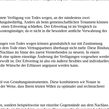
ichtete Verfügung von Todes wegen, an der mindestens zwei
kundungsbedürftig. Anders als beim gemeinschaftlichen Testament können
 einen Erbvertrag schließen. Der Erbvertrag ist im Vergleich zu
kostengünstiger, da er nicht in die besondere amtliche Verwahrung des
gungen von Todes wegen können grundsätzlich nur mit Zustimmung
ch dem Tode eines Vertragspartners überhaupt nicht mehr. Diese Bindun
en Nachlass im Sinne des zuerst Versterbenden zu steuern. In einem
h eine spätere einseitige Änderung der Verfügungen vorgesehen werde
llt ist. Der Erbvertrag ist also ein äußerst flexibles und individuelles
n die Wünsche der Erblasser angepasst werden kann.
ahl von Gestaltungsinstrumenten. Diese kombinieren wir Notare in
der Weise, dass Ihrem letzten Willen zu optimaler und rechtssicherer
n, sondern beispielsweise nur einzelne Gegenstände aus dem Nachlass